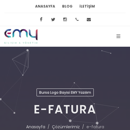
ANASAYFA
BLOG
İLETIŞIM
Facebook
Twitter
Instagram
0224 448 81 16
eda.bayar@emy
Bursa Logo Bayisi EMY Yazılım
E-FATURA
Anasayfa
Çözümlerimiz
e-fatura